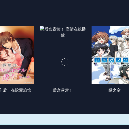
车后，在胶囊旅馆
后宫露营！
缘之空