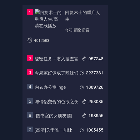
1
回复术士的重启人
生
奇幻 冒险 后宫
4012563
2
秘密任务～潜入搜查官
957248
3
今泉家好像成了辣妹们
2237331
4
内衣办公室linge
1889726
5
与僧侣交合的色欲之夜
253085
6
[图书室的女朋友]図
198955
7
[高清]关于唯一能让
1065455