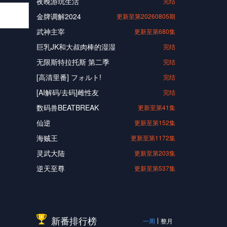
夜晚游玩生活
完结
金牌调解2024
更新至第20260805期
武神主宰
更新至第680集
巨乳JK和大叔肉棒的湿湿
完结
无限斯特拉托斯 第二季
完结
[高清里番] フォルト!
完结
[AI解码/去码]雌性友
完结
数码兽BEATBREAK
更新至第41集
仙逆
更新至第152集
海贼王
更新至第1172集
灵武大陆
更新至第203集
逆天至尊
更新至第537集
新番排行榜
一周
整月