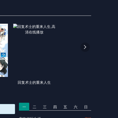

回复术士的重来人生
一
二
三
四
五
六
日