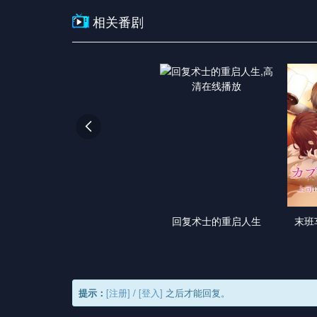
相关番剧

回复术士的重启人生
末班
提示：
[注册]
/
[登入]
之后才能回复。