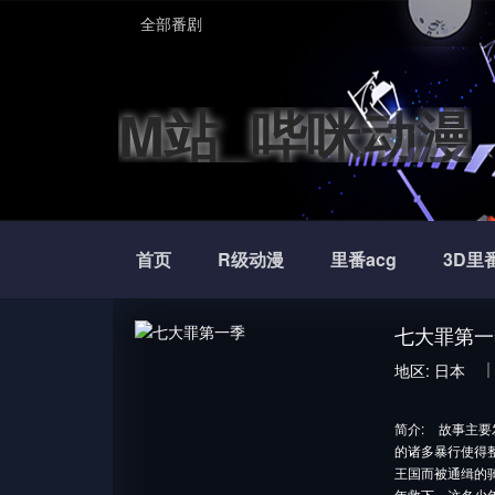
全部番剧
M站_哔咪动漫
首页
R级动漫
里番acg
3D里
七大罪第一
地区:
日本
简介:
故事主要
的诸多暴行使得
王国而被通缉的
年救下，这名少