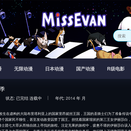
番
无限动漫
日本动漫
国产动漫
R级电影
季
状态:
已完结
连载中
年代:
2014
年
月
发生在虚构的大陆布里塔利亚上的国家里昂妮丝王国，王国的圣骑士们为了准备传说
整个国家民不聊生，甚至发动政变囚禁了国王。担忧着国家现状的第三王女伊丽莎白
骑士团七大罪从而独自踏上寻找的旅程。注定无果的旅程中，疲惫不堪的伊丽莎白误
年正是七大罪的团长。在将公主从追兵的危机中解救出来后，他们踏上了拯救国家未来