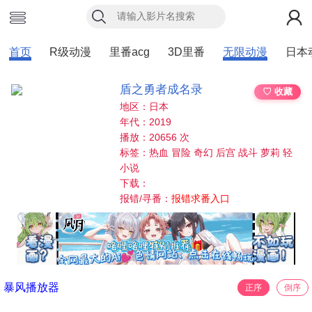
首页
R级动漫
里番acg
3D里番
无限动漫
日本
盾之勇者成名录
♡ 收藏
地区：日本
年代：2019
播放：20656 次
标签：热血 冒险 奇幻 后宫 战斗 萝莉 轻
小说
下载：
报错/寻番：
报错求番入口
暴风播放器
正序
倒序