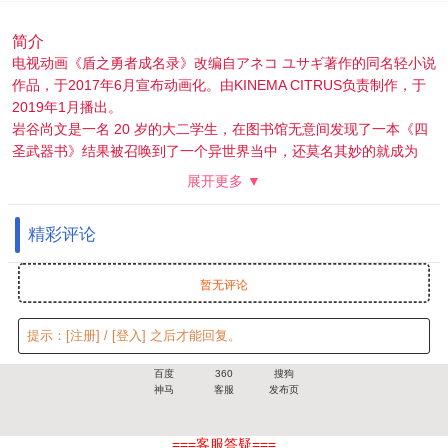
简介
电视动画《盾之勇者成名录》改编自アネコ ユサギ著作的同名轻小说
作品，于2017年6月宣布动画化。由KINEMA CITRUS负责制作，于
2019年1月播出。
岩谷尚文是一名 20 岁的大二学生，在图书馆无意间发现了一本《四
圣武器书》结果被召唤到了一个异世界当中，还莫名其妙的就成为
了“盾之勇者”，但是在这个世界中盾被认为是没什么用的武器。
展开更多 ▼
而后还遭人陷害被诬陷为强暴犯。
遭到诬陷与背叛的尚文变得不信任他人，只会信任被奴隶纹束缚的奴
精彩评论
隶。
于是他便开始了开局就极其不友好的异世界冒险的旅程。
暂无评论
提示：
[注册]
/
[登入]
之后才能回复。
百度
360
搜狗
神马
客服
发布页
===客服答疑===