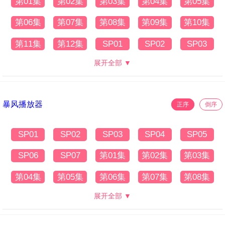
第01集
第02集
第03集
第04集
第05集
第06集
第07集
第08集
第09集
第10集
第11集
第12集
SP01
SP02
SP03
展开全部 ▼
暴风播放器
正序
倒序
SP01
SP02
SP03
SP04
SP05
SP06
SP07
第01集
第02集
第03集
第04集
第05集
第06集
第07集
第08集
展开全部 ▼